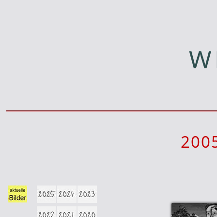
W
200